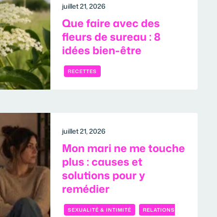
juillet 21, 2026
Que faire avec des
fleurs de sureau : 8
idées bien-être
RECETTES
juillet 21, 2026
Mon mari ne me touche
plus : causes et
solutions pour y
remédier
SEXUALITÉ & INTIMITÉ
RELATIONS