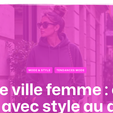
MODE & STYLE
RELATIONS INTIMES
SÉPARATION
TENDANCES MODE
a plateforme qu
e ville femme
ouver une relat
ugale sans enf
r avec style au 
 rencontres int