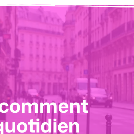
i réinvente
 : comment
ion
reindre la
quotidien
imes