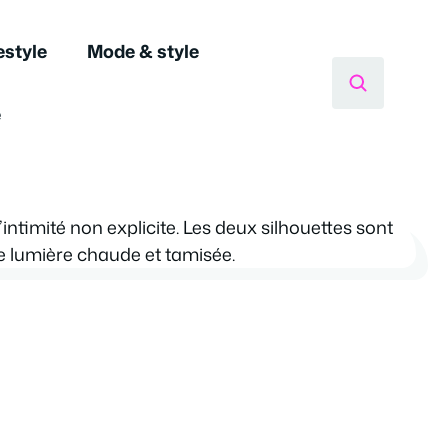
estyle
Mode & style
e