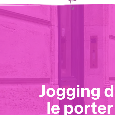
Gleese : l
Jogging d
Pr
extraconj
le porte
les