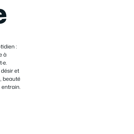
e
tidien :
e à
·e.
désir et
s, beauté
 entrain.