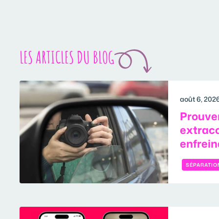
LES ARTICLES DU BLOG
août 6, 202
Prouver
extrac
enfreind
SÉPARATIO