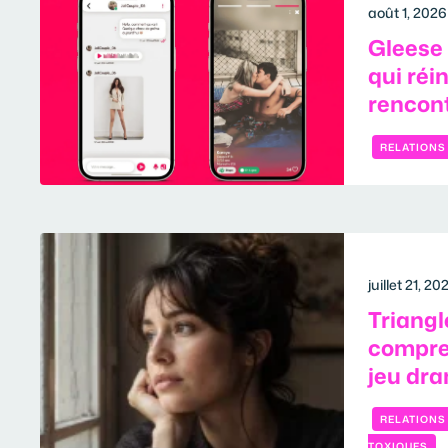
août 1, 2026
Gleese 
qui réi
rencont
RELATIONS
juillet 21, 20
Triangl
compren
jeu dr
RELATIONS
TOXIQUES