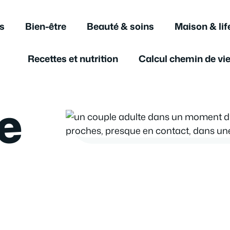
s
Bien-être
Beauté & soins
Maison & lif
Recettes et nutrition
Calcul chemin de vi
i
e
n
v
e
n
u
e
s
l
T
t
u
i
n
g
a
t