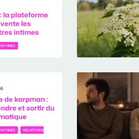
: la plateforme
nvente les
res intimes
 INTIMES
26
e de karpman :
dre et sortir du
amatique
 INTIMES
RELATIONS