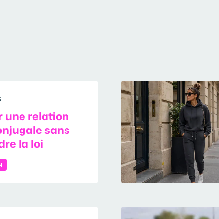
6
 une relation
onjugale sans
re la loi
N