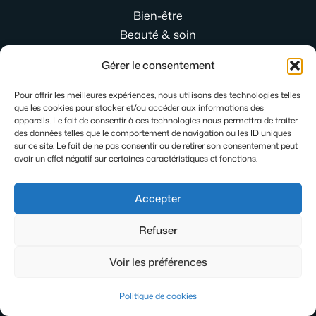
Bien-être
Beauté & soin
Maison & lifestyle
Gérer le consentement
Mode
Relation intime
Pour offrir les meilleures expériences, nous utilisons des technologies telles
que les cookies pour stocker et/ou accéder aux informations des
Recettes
appareils. Le fait de consentir à ces technologies nous permettra de traiter
des données telles que le comportement de navigation ou les ID uniques
sur ce site. Le fait de ne pas consentir ou de retirer son consentement peut
avoir un effet négatif sur certaines caractéristiques et fonctions.
Derniers Articles
Accepter
Prouver une relation extraconjugale sans enfreindre
la loi
Refuser
Jogging de ville femme : comment le porter avec style
au quotidien
Voir les préférences
Gleese : la plateforme qui réinvente les rencontres
intimes
Politique de cookies