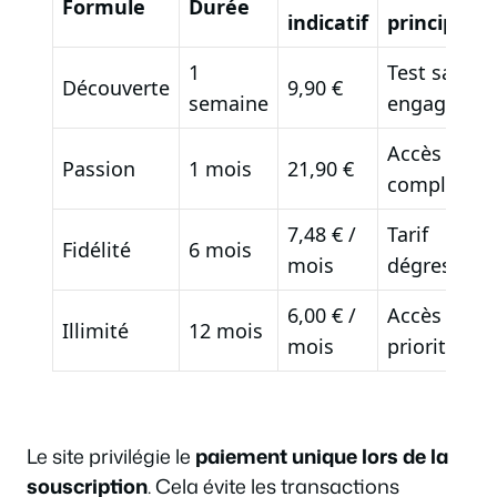
Formule
Durée
indicatif
principal
1
Test sans
Découverte
9,90 €
semaine
engagemen
Accès
Passion
1 mois
21,90 €
complet
7,48 € /
Tarif
Fidélité
6 mois
mois
dégressif
6,00 € /
Accès
Illimité
12 mois
mois
prioritaire
Le site privilégie le
paiement unique lors de la
souscription
. Cela évite les transactions