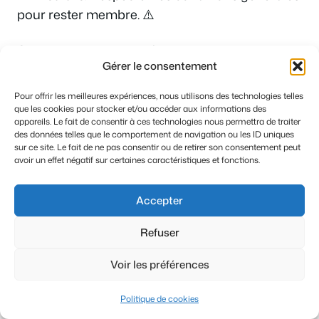
pour rester membre. ⚠️
Attention aux risques de
suppression sans
Gérer le consentement
remboursement
en cas de faute grave. Le site
ne fait aucun cadeau, restez donc toujours
Pour offrir les meilleures expériences, nous utilisons des technologies telles
courtois. 🤝
que les cookies pour stocker et/ou accéder aux informations des
appareils. Le fait de consentir à ces technologies nous permettra de traiter
des données telles que le comportement de navigation ou les ID uniques
Une plateforme propre demande la
sur ce site. Le fait de ne pas consentir ou de retirer son consentement peut
collaboration de tous.
Votre comportement
avoir un effet négatif sur certaines caractéristiques et fonctions.
définit votre expérience
.
Accepter
Prêt à pimenter votre quotidien ? Avec sa
Refuser
certification béton et son esprit porno chic, cet
avis nouslib confirme que c’est
le spot idéal
Voir les préférences
pour explorer vos fantasmes
en toute sécurité.
Foncez créer votre profil : vos prochaines
Politique de cookies
aventures charnelles et intenses n’attendent