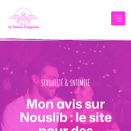
Aller
au
contenu
SEXUALITÉ & INTIMITÉ
Mon avis sur
Nouslib : le site
pour des