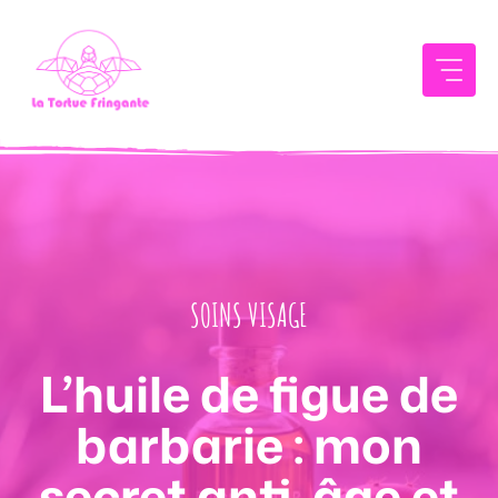
Aller
au
contenu
SOINS VISAGE
L’huile de figue de
barbarie : mon
secret anti-âge et