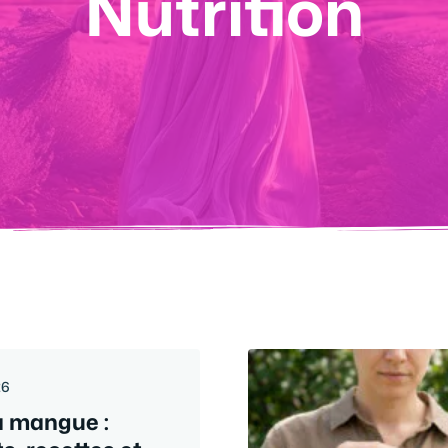
Nutrition
26
 mangue :