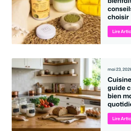
bienfai
conseil
choisir
Lire Arti
mai 23, 202
Cuisine
guide 
bien m
quotid
Lire Arti