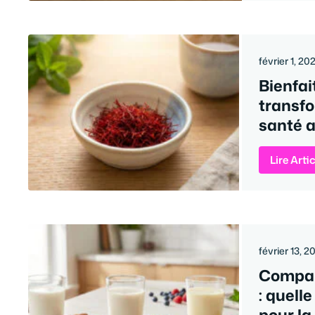
février 1, 20
Bienfai
transf
santé a
Lire Arti
février 13, 2
Compara
: quell
pour la