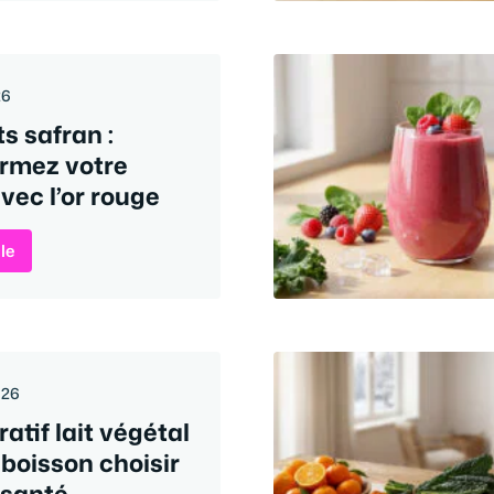
26
ts safran :
ormez votre
vec l’or rouge
cle
026
tif lait végétal
e boisson choisir
 santé