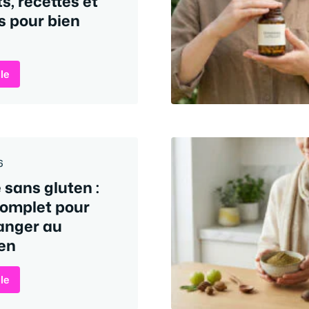
ts, recettes et
s pour bien
cle
6
 sans gluten :
complet pour
anger au
ien
cle