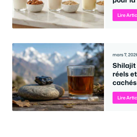
Lire Arti
mars 7, 202
Shilajit
réels e
cachés
Lire Arti