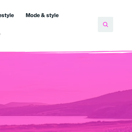
estyle
Mode & style
e