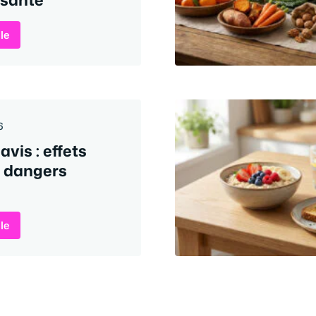
cle
6
 avis : effets
t dangers
cle