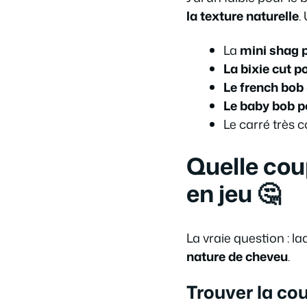
la texture naturelle
.
La
mini shag 
La bixie cut p
Le french bob
Le baby bob p
Le carré très c
Quelle cou
en jeu 🤔
La vraie question : la
nature de cheveu
.
Trouver la co