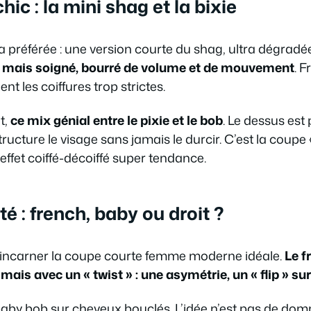
hic : la mini shag et la bixie
a préférée : une version courte du shag, ultra dégradée 
k mais soigné, bourré de volume et de mouvement
. 
ent les coiffures trop strictes.
t,
ce mix génial entre le pixie et le bob
. Le dessus est 
tructure le visage sans jamais le durcir. C’est la coupe 
effet coiffé-décoiffé super tendance.
té : french, baby ou droit ?
 incarner la coupe courte femme moderne idéale.
Le f
ais avec un « twist » : une asymétrie, un « flip » sur
e baby bob sur cheveux bouclés. L’idée n’est pas de do