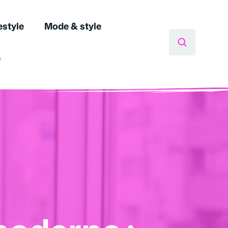
estyle
Mode & style
e