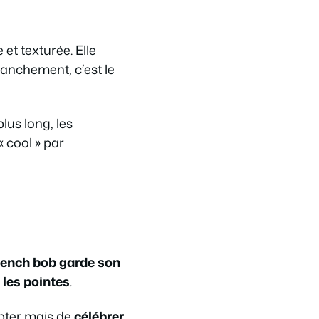
et texturée. Elle
Franchement, c’est le
plus long, les
« cool » par
rench bob garde son
 les pointes
.
mpter mais de
célébrer