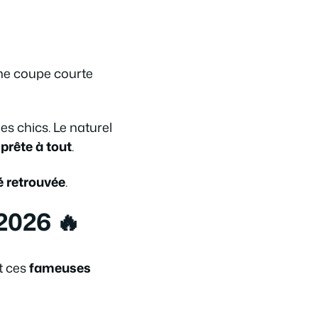
Une coupe courte
ées chics. Le naturel
prête à tout
.
té retrouvée
.
2026 🔥
t ces
fameuses