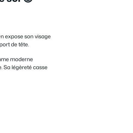
 On expose son visage
port de tête.
femme moderne
e. Sa légèreté casse