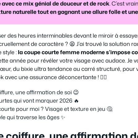
e avec ce mix génial de douceur et de rock
. C’est vrai
ture naturelle tout en gagnant une allure folle et une
er des heures interminables devant le miroir à essay
ruellement de caractère ? 😫 J’ai trouvé la solution r
style :
la coupe courte femme moderne s’impose c
tte année pour révéler votre visage avec audace. Je v
œur, du bixie ultra tendance au carré structuré, pour 
k avec une assurance déconcertante ! 💇‍♀️
ffure, une affirmation de soi 😉
urtes qui vont marquer 2026 🔥
ourte pour moi ? Visage et texture en jeu 🤔
yle qui traverse les âges ✨
 coiffure, une affirmation d