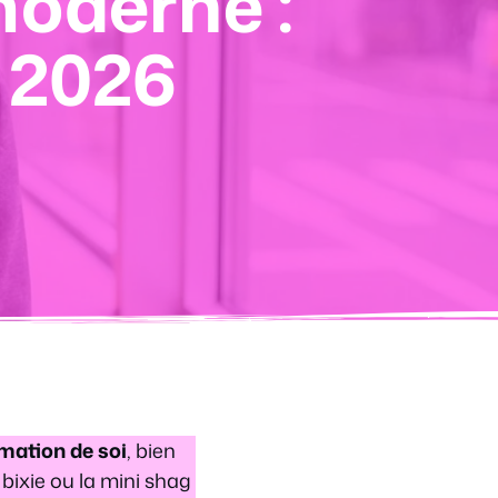
oderne :
n 2026
mation de soi
, bien
bixie ou la mini shag