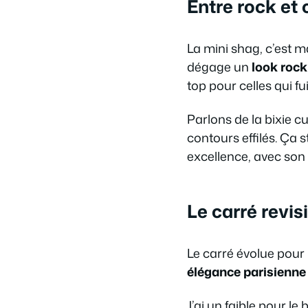
Entre rock et c
La mini shag, c’est m
dégage un
look roc
top pour celles qui fui
Parlons de la bixie cu
contours effilés. Ça s
excellence, avec son 
Le carré revisi
Le carré évolue pour
élégance parisienne m
J’ai un faible pour l