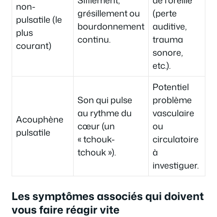
non-
grésillement ou
(perte
pulsatile (le
bourdonnement
auditive,
plus
continu.
trauma
courant)
sonore,
etc.).
Potentiel
Son qui pulse
problème
au rythme du
vasculaire
Acouphène
cœur (un
ou
pulsatile
« tchouk-
circulatoire
tchouk »).
à
investiguer.
Les symptômes associés qui doivent
vous faire réagir vite