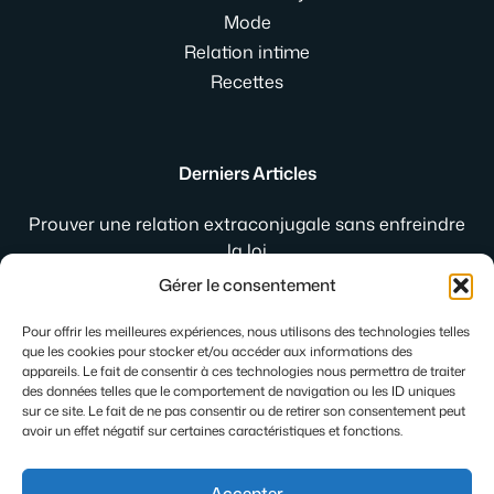
Mode
Relation intime
Recettes
Derniers Articles
Prouver une relation extraconjugale sans enfreindre
la loi
Jogging de ville femme : comment le porter avec style
Gérer le consentement
au quotidien
Gleese : la plateforme qui réinvente les rencontres
Pour offrir les meilleures expériences, nous utilisons des technologies telles
que les cookies pour stocker et/ou accéder aux informations des
intimes
appareils. Le fait de consentir à ces technologies nous permettra de traiter
des données telles que le comportement de navigation ou les ID uniques
sur ce site. Le fait de ne pas consentir ou de retirer son consentement peut
avoir un effet négatif sur certaines caractéristiques et fonctions.
Accepter