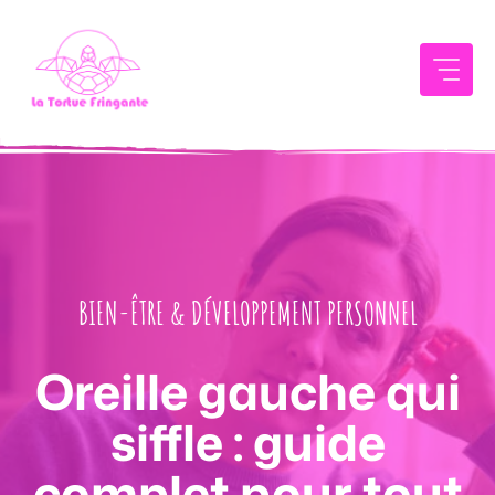
Aller
au
contenu
BIEN-ÊTRE & DÉVELOPPEMENT PERSONNEL
Oreille gauche qui
siffle : guide
complet pour tout