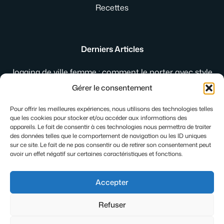
Recettes
Derniers Articles
Jogging de ville femme : comment le porter avec style
au quotidien
Gérer le consentement
Gleese : la plateforme qui réinvente les rencontres
intimes
Pour offrir les meilleures expériences, nous utilisons des technologies telles
que les cookies pour stocker et/ou accéder aux informations des
Que faire avec des fleurs de sureau : 8 idées bien-être
appareils. Le fait de consentir à ces technologies nous permettra de traiter
des données telles que le comportement de navigation ou les ID uniques
sur ce site. Le fait de ne pas consentir ou de retirer son consentement peut
avoir un effet négatif sur certaines caractéristiques et fonctions.
Accepter
Refuser
© 2026