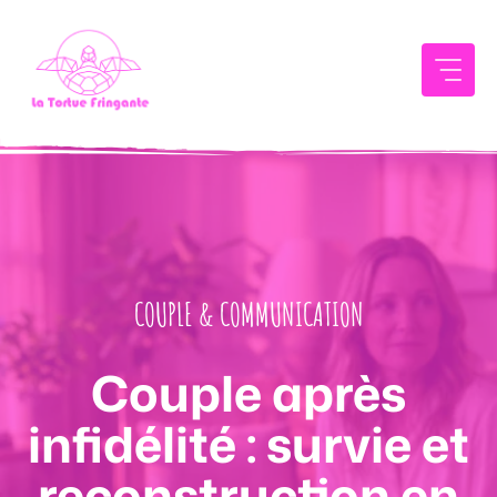
Aller
au
contenu
COUPLE & COMMUNICATION
Couple après
infidélité : survie et
reconstruction en