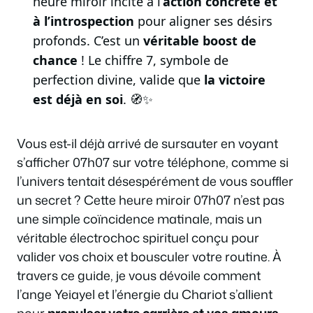
heure miroir incite à l’
action concrète et
à l’introspection
pour aligner ses désirs
profonds. C’est un
véritable boost de
chance
! Le chiffre 7, symbole de
perfection divine, valide que
la victoire
est déjà en soi
. 🧭✨
Vous est-il déjà arrivé de sursauter en voyant
s’afficher 07h07 sur votre téléphone, comme si
l’univers tentait désespérément de vous souffler
un secret ? Cette heure miroir 07h07 n’est pas
une simple coïncidence matinale, mais un
véritable électrochoc spirituel conçu pour
valider vos choix et bousculer votre routine. À
travers ce guide, je vous dévoile comment
l’ange Yeiayel et l’énergie du Chariot s’allient
pour
propulser votre carrière et vos amours