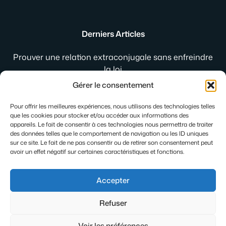
Derniers Articles
Prouver une relation extraconjugale sans enfreindre
la loi
Jogging de ville femme : comment le porter avec style
Gérer le consentement
au quotidien
Gleese : la plateforme qui réinvente les rencontres
Pour offrir les meilleures expériences, nous utilisons des technologies telles
que les cookies pour stocker et/ou accéder aux informations des
intimes
appareils. Le fait de consentir à ces technologies nous permettra de traiter
des données telles que le comportement de navigation ou les ID uniques
sur ce site. Le fait de ne pas consentir ou de retirer son consentement peut
avoir un effet négatif sur certaines caractéristiques et fonctions.
Accepter
Refuser
© 2026
La Tortue Fringante
Voir les préférences