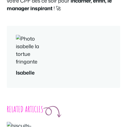
votre CPF dès ce soir pour
incarner, enfin, le
manager inspirant
! 🚀
Isabelle
RELATED ARTICLES