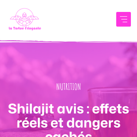
Aller
au
contenu
NUTRITION
Shilajit avis : effets
réels et dangers
cachés