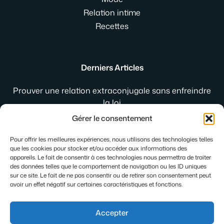
Relation intime
Recettes
Derniers Articles
Prouver une relation extraconjugale sans enfreindre
la loi
Jogging de ville femme : comment le porter avec style
Gérer le consentement
au quotidien
Gleese : la plateforme qui réinvente les rencontres
Pour offrir les meilleures expériences, nous utilisons des technologies telles
que les cookies pour stocker et/ou accéder aux informations des
intimes
appareils. Le fait de consentir à ces technologies nous permettra de traiter
des données telles que le comportement de navigation ou les ID uniques
sur ce site. Le fait de ne pas consentir ou de retirer son consentement peut
avoir un effet négatif sur certaines caractéristiques et fonctions.
Accepter