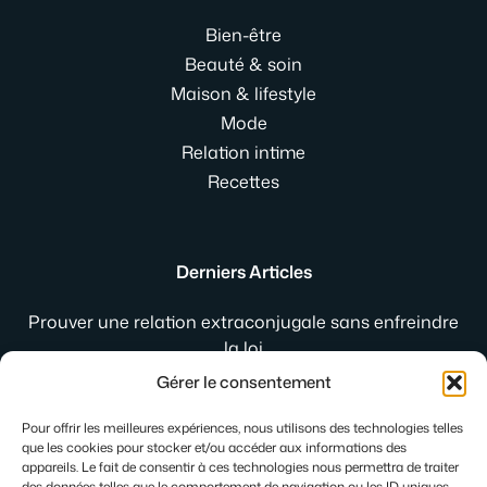
Bien-être
Beauté & soin
Maison & lifestyle
Mode
Relation intime
Recettes
Derniers Articles
Prouver une relation extraconjugale sans enfreindre
la loi
Jogging de ville femme : comment le porter avec style
Gérer le consentement
au quotidien
Gleese : la plateforme qui réinvente les rencontres
Pour offrir les meilleures expériences, nous utilisons des technologies telles
que les cookies pour stocker et/ou accéder aux informations des
intimes
appareils. Le fait de consentir à ces technologies nous permettra de traiter
des données telles que le comportement de navigation ou les ID uniques