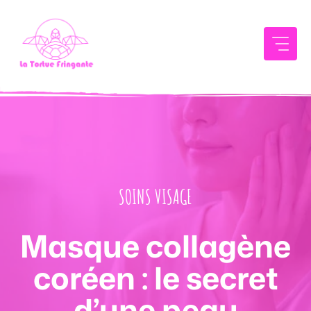
Aller
au
contenu
SOINS VISAGE
Masque collagène
coréen : le secret
d’une peau