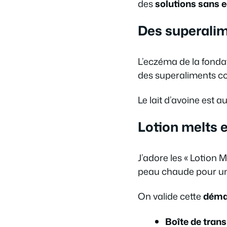
des
solutions sans 
Des superalime
L’eczéma de la fonda
des superaliments co
Le lait d’avoine est 
Lotion melts e
J’adore les « Lotion M
peau chaude pour u
On valide cette
démar
Boîte de tran