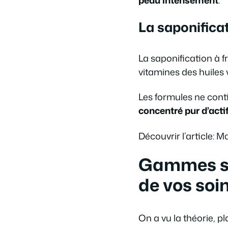
peau intensément
.
La saponificat
La saponification à f
vitamines des huiles 
Les formules ne conti
concentré pur d’acti
Découvrir l’article:
Ma
Gammes sol
de vos soi
On a vu la théorie, p