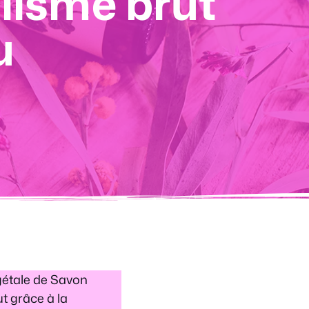
alisme brut
u
gétale de Savon
t grâce à la