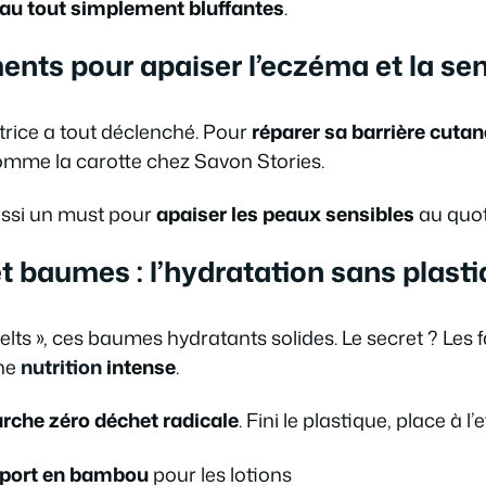
eau tout simplement bluffantes
.
nts pour apaiser l’eczéma et la sens
trice a tout déclenché. Pour
réparer sa barrière cuta
mme la carotte chez Savon Stories.
aussi un must pour
apaiser les peaux sensibles
au quot
t baumes : l’hydratation sans plast
elts », ces baumes hydratants solides. Le secret ? Les f
ne
nutrition
intense
.
che zéro déchet radicale
. Fini le plastique, place à l’e
sport en bambou
pour les lotions