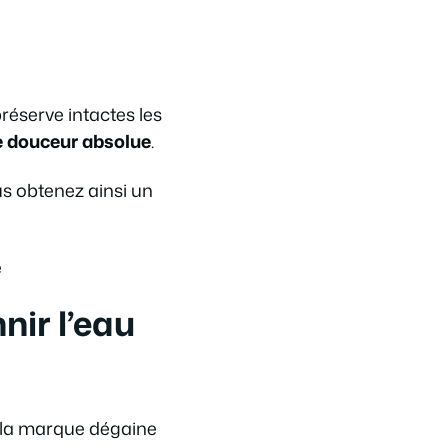
réserve intactes les
e douceur absolue
.
us obtenez ainsi un
e
nir l’eau
s, la marque dégaine