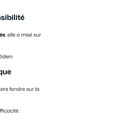
ibilité
née
, elle a misé sur
idien.
ique
aire fondre sur la
fficacité :