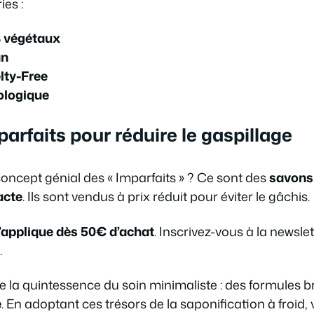
es :
% végétaux
an
lty-Free
iologique
arfaits pour réduire le gaspillage
oncept génial des « Imparfaits » ? Ce sont des
savons 
acte
. Ils sont vendus à prix réduit pour éviter le gâchis.
 s’applique dès 50€ d’achat
. Inscrivez-vous à la newsle
.
e la quintessence du soin minimaliste : des formules 
e
. En adoptant ces trésors de la saponification à froid