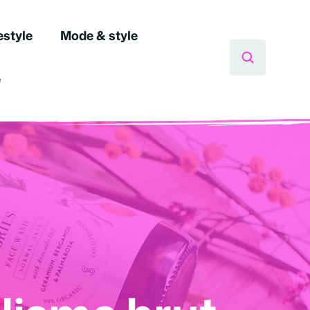
estyle
Mode & style
e