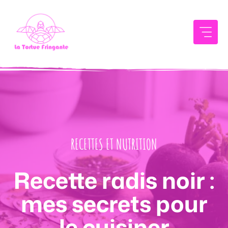
Aller
au
contenu
RECETTES ET NUTRITION
Recette radis noir :
mes secrets pour
le cuisiner